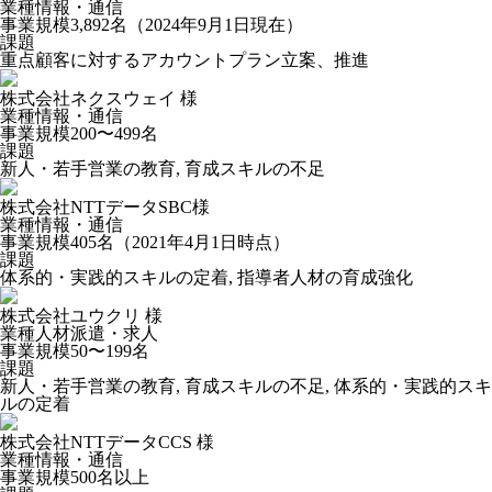
業種
情報・通信
事業規模
3,892名（2024年9月1日現在）
課題
重点顧客に対するアカウントプラン立案、推進
株式会社ネクスウェイ 様
業種
情報・通信
事業規模
200〜499名
課題
新人・若手営業の教育, 育成スキルの不足
株式会社NTTデータSBC様
業種
情報・通信
事業規模
405名（2021年4月1日時点）
課題
体系的・実践的スキルの定着, 指導者人材の育成強化
株式会社ユウクリ 様
業種
人材派遣・求人
事業規模
50〜199名
課題
新人・若手営業の教育, 育成スキルの不足, 体系的・実践的スキ
ルの定着
株式会社NTTデータCCS 様
業種
情報・通信
事業規模
500名以上