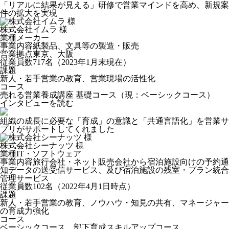
「リアルに結果が見える」研修で営業マインドを高め、新規案
件の拡大を実現
株式会社イムラ 様
業種
メーカー
事業内容
紙製品、文具等の製造・販売
営業拠点
東京、大阪
従業員数
717名（2023年1月末現在）
課題
新人・若手営業の教育、営業現場の活性化
コース
売れる営業養成講座 基礎コース（現：ベーシックコース）
インタビューを読む
組織の成長に必要な「育成」の意識と「共通言語化」を営業サ
プリがサポートしてくれました
株式会社シーナッツ 様
業種
IT・ソフトウェア
事業内容
旅行会社・ネット販売会社から宿泊施設向けの予約通
知データの送受信サービス、及び宿泊施設の残室・プラン統合
管理サービス
従業員数
102名（2022年4月1日時点）
課題
新人・若手営業の教育、ノウハウ・知見の共有、マネージャー
の育成力強化
コース
ベーシックコース、部下育成スキルアップコース