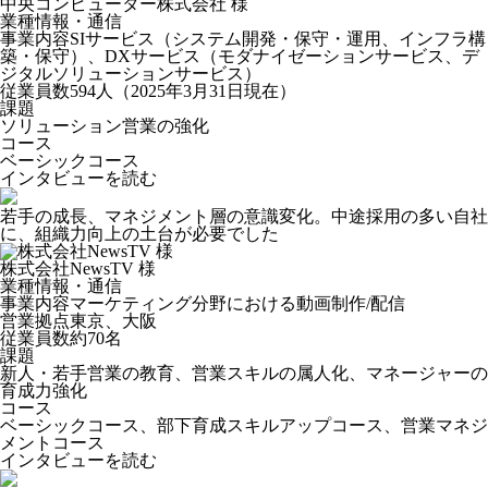
中央コンピューター株式会社 様
業種
情報・通信
事業内容
SIサービス（システム開発・保守・運用、インフラ構
築・保守）、DXサービス（モダナイゼーションサービス、デ
ジタルソリューションサービス）
従業員数
594人（2025年3月31日現在）
課題
ソリューション営業の強化
コース
ベーシックコース
インタビューを読む
若手の成長、マネジメント層の意識変化。中途採用の多い自社
に、組織力向上の土台が必要でした
株式会社NewsTV 様
業種
情報・通信
事業内容
マーケティング分野における動画制作/配信
営業拠点
東京、大阪
従業員数
約70名
課題
新人・若手営業の教育、営業スキルの属人化、マネージャーの
育成力強化
コース
ベーシックコース、部下育成スキルアップコース、営業マネジ
メントコース
インタビューを読む