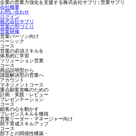
企業の営業力強化を支援する株式会社サプリ | 営業サプリ
会社概要
お問い合わせ
ログイン
株式会社サプリ
営業の型づくり
営業研修
営業パーソン向け
ベーシック
コース
営業の必須スキルを
体系的に学習
ソリューション営業
コース
商品説明型から
課題解決型の営業へ
アカウント
マネジメントコース
重点顧客攻略のための
計画・実践・レビュー
プレゼンテーション
コース
顧客の心を動かす
プレゼンスキルを獲得
営業リーダー・マネージャー向け
部下育成スキルアップ
コース
部下との関係性構築・