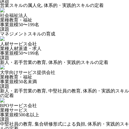
課題
営業スキルの属人化, 体系的・実践的スキルの定着
社会福祉法人
業種
教育・福祉
事業規模
50〜199名
課題
マネジメントスキルの育成
人材サービス会社
業種
人材派遣・求人
事業規模
50〜199名
課題
新人・若手営業の教育, 体系的・実践的スキルの定着
大学向けサービス提供会社
業種
教育・福祉
事業規模
50名未満
課題
新人・若手営業の教育, 中堅社員の教育, 体系的・実践的スキル
の定着
BPOサービス会社
業種
サービス
事業規模
500名以上
課題
中堅社員の教育, 集合研修形式による負担, 体系的・実践的スキ
ルの定着