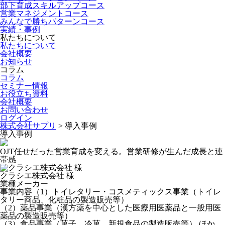
部下育成スキルアップコース
営業マネジメントコース
みんなで勝ちパターンコース
実績・事例
私たちについて
私たちについて
会社概要
お知らせ
コラム
コラム
セミナー情報
お役立ち資料
会社概要
お問い合わせ
ログイン
株式会社サプリ
>
導入事例
導入事例
OJT任せだった営業育成を変える。営業研修が生んだ成長と連
帯感
クラシエ株式会社 様
業種
メーカー
事業内容
（1）トイレタリー・コスメティックス事業（トイレ
タリー商品、化粧品の製造販売等）
（2）薬品事業（漢方薬を中心とした医療用医薬品と一般用医
薬品の製造販売等）
（3）食品事業（菓子、冷菓、新規食品の製造販売等） ほか