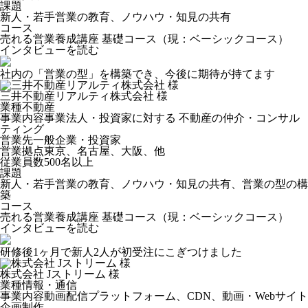
課題
新人・若手営業の教育、ノウハウ・知見の共有
コース
売れる営業養成講座 基礎コース（現：ベーシックコース）
インタビューを読む
社内の「営業の型」を構築でき、今後に期待が持てます
三井不動産リアルティ株式会社 様
業種
不動産
事業内容
事業法⼈・投資家に対する 不動産の仲介・コンサル
ティング
営業先
⼀般企業・投資家
営業拠点
東京、名古屋、⼤阪、他
従業員数
500名以上
課題
新人・若手営業の教育、ノウハウ・知見の共有、営業の型の構
築
コース
売れる営業養成講座 基礎コース（現：ベーシックコース）
インタビューを読む
研修後1ヶ月で新人2人が初受注にこぎつけました
株式会社 Jストリーム 様
業種
情報・通信
事業内容
動画配信プラットフォーム、CDN、動画・Webサイト
企画制作