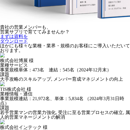
貴社の営業メンバーも、
営業サプリで育ててみませんか？
まずは資料を
ダウンロード
ほかにも様々な業種・業界・規模のお客様にご導入いただいて
おります。
株式会社博展 様
業種
サービス
事業規模
単体：473名 連結：545名（2024年12月末）
課題
大手攻略のスキルアップ, メンバー育成マネジメントの向上
TIS株式会社 様
業種
情報・通信
事業規模
連結：21,972名、単体：5,834名 （2024年3月31日時
点）
課題
若手営業マンの営業力強化, 受注に至る営業プロセスの確立, 属
人的営業マネージメントの解消
株式会社インテック 様