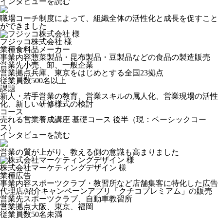
インタビューを読む
職場コーチ制度によって、組織全体の活性化と成長を促すこと
ができました
フジッコ株式会社 様
業種
食料品メーカー
事業内容
惣菜製品・昆布製品・豆製品などの食品の製造販売
営業先
小売、卸、一般企業
営業拠点
兵庫、東京をはじめとする全国23拠点
従業員数
500名以上
課題
新人・若手営業の教育、営業スキルの属人化、営業現場の活性
化、新しい研修様式の検討
コース
売れる営業養成講座 基礎コース 後半（現：ベーシックコー
ス）
インタビューを読む
営業の質が上がり、教える側の意識も高まりました
株式会社マーケティングデザイン 様
業種
広告
事業内容
スポーツクラブ・教習所など店舗集客に特化した広告
代理店/紹介キャンペーンアプリ「クチコプレミアム」の販売
営業先
スポーツクラブ、⾃動⾞教習所
営業拠点
⼤阪、東京、福岡
従業員数
50名未満