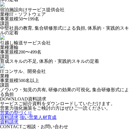
宿泊施設向けサービス提供会社
業種
IT・ソフトウェア
事業規模
50〜199名
課題
中堅社員の教育, 集合研修形式による負担, 体系的・実践的スキ
ルの定着
引越し輸送サービス会社
業種
運輸
事業規模
200〜499名
課題
育成スキルの不足, 体系的・実践的スキルの定着
ITコンサル、開発会社
業種
事業規模
500名以上
課題
ノウハウ・知見の共有, 研修の効果の可視化, 集合研修形式によ
る負担
DOWNLOAD
資料請求
サービスご紹介資料をダウンロードしていただけます。
営業力強化施策をご検討の方はぜひご一読ください。
営業の型づくり
資料請求
強い営業人材育成
資料請求
CONTACT
ご相談・お問い合わせ