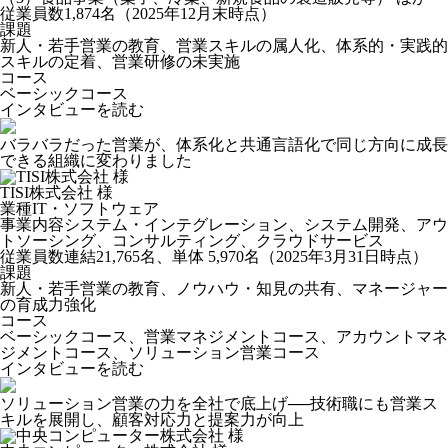
従業員数
1,874名（2025年12月末時点）
課題
新人・若手営業の教育、営業スキルの属人化、体系的・実践的
スキルの定着、営業研修の未実施
コース
ベーシックコース
インタビューを読む
バラバラだった営業が、体系化と共通言語化で同じ方向に成長
できる組織に変わりました
TISI株式会社 様
業種
IT・ソフトウェア
事業内容
システム・インテグレーション、システム開発、アウ
トソーシング、コンサルティング、クラウドサービス
従業員数
連結21,765名、単体 5,970名（2025年3月31日時点）
課題
新人・若手営業の教育、ノウハウ・知見の共有、マネージャー
の育成力強化
コース
ベーシックコース、営業マネジメントコース、アカウントマネ
ジメントコース、ソリューション営業コース
インタビューを読む
ソリューション営業の力を全社で底上げ──技術職にも営業ス
キルを展開し、顧客対応力と提案力が向上