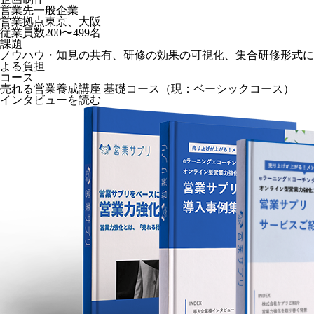
営業先
一般企業
営業拠点
東京、大阪
従業員数
200〜499名
課題
ノウハウ・知見の共有、研修の効果の可視化、集合研修形式に
よる負担
コース
売れる営業養成講座 基礎コース（現：ベーシックコース）
インタビューを読む