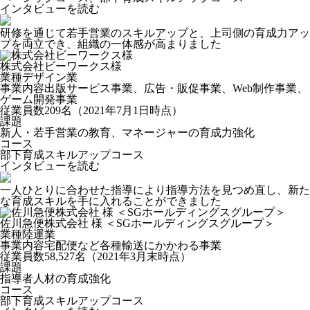
インタビューを読む
研修を通じて若手営業のスキルアップと、上司側の育成力アッ
プを両立でき、組織の一体感が高まりました
株式会社ビーワークス様
業種
デザイン業
事業内容
出版サービス事業、広告・販促事業、Web制作事業、
ゲーム開発事業
従業員数
209名（2021年7月1日時点）
課題
新人・若手営業の教育、マネージャーの育成力強化
コース
部下育成スキルアップコース
インタビューを読む
一人ひとりに合わせた指導により指導方法を見つめ直し、新た
な育成スキルを手に入れることができました
佐川急便株式会社 様 ＜SGホールディングスグループ＞
業種
陸運業
事業内容
宅配便など各種輸送にかかわる事業
従業員数
58,527名（2021年3月末時点）
課題
指導者人材の育成強化
コース
部下育成スキルアップコース