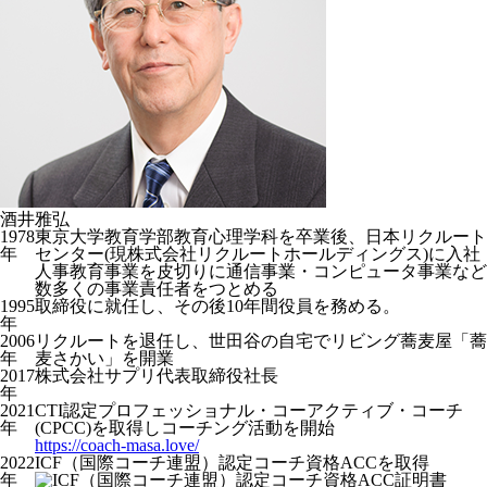
酒井雅弘
1978
東京大学教育学部教育心理学科を卒業後、日本リクルート
年
センター(現株式会社リクルートホールディングス)に入社
人事教育事業を皮切りに通信事業・コンピュータ事業など
数多くの事業責任者をつとめる
1995
取締役に就任し、その後10年間役員を務める。
年
2006
リクルートを退任し、世田谷の自宅でリビング蕎麦屋「蕎
年
麦さかい」を開業
2017
株式会社サプリ代表取締役社長
年
2021
CTI認定プロフェッショナル・コーアクティブ・コーチ
年
(CPCC)を取得しコーチング活動を開始
https://coach-masa.love/
2022
ICF（国際コーチ連盟）認定コーチ資格ACCを取得
年