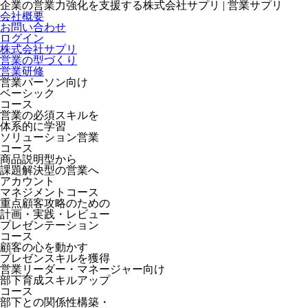
企業の営業力強化を支援する株式会社サプリ | 営業サプリ
会社概要
お問い合わせ
ログイン
株式会社サプリ
営業の型づくり
営業研修
営業パーソン向け
ベーシック
コース
営業の必須スキルを
体系的に学習
ソリューション営業
コース
商品説明型から
課題解決型の営業へ
アカウント
マネジメントコース
重点顧客攻略のための
計画・実践・レビュー
プレゼンテーション
コース
顧客の心を動かす
プレゼンスキルを獲得
営業リーダー・マネージャー向け
部下育成スキルアップ
コース
部下との関係性構築・