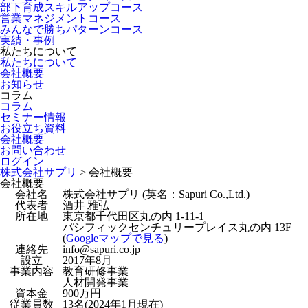
部下育成スキルアップコース
営業マネジメントコース
みんなで勝ちパターンコース
実績・事例
私たちについて
私たちについて
会社概要
お知らせ
コラム
コラム
セミナー情報
お役立ち資料
会社概要
お問い合わせ
ログイン
株式会社サプリ
>
会社概要
会社概要
会社名
株式会社サプリ (英名：Sapuri Co.,Ltd.)
代表者
酒井 雅弘
所在地
東京都千代田区丸の内 1-11-1
パシフィックセンチュリープレイス丸の内 13F
(
Googleマップで見る
)
連絡先
info@sapuri.co.jp
設立
2017年8月
事業内容
教育研修事業
人材開発事業
資本金
900万円
従業員数
13名(2024年1月現在)