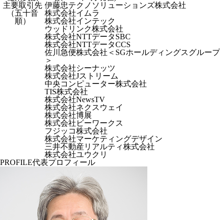
主要取引先
伊藤忠テクノソリューションズ株式会社
（五十音
株式会社イムラ
順）
株式会社インテック
ウッドリンク株式会社
株式会社NTTデータSBC
株式会社NTTデータCCS
佐川急便株式会社＜SGホールディングスグループ
＞
株式会社シーナッツ
株式会社Jストリーム
中央コンピューター株式会社
TIS株式会社
株式会社NewsTV
株式会社ネクスウェイ
株式会社博展
株式会社ビーワークス
フジッコ株式会社
株式会社マーケティングデザイン
三井不動産リアルティ株式会社
株式会社ユウクリ
PROFILE
代表プロフィール