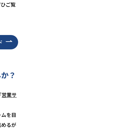
ぜひご覧
ド
んか？
『
営業サ
ームを目
進めるが