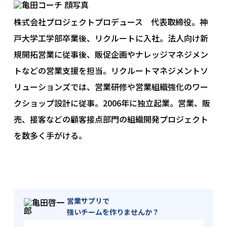
個人情報のご提供は任意ですが、同意を頂けない場
合には、第3項にあります利用目的が達成できない事
株式会社プロジェクトプロデュース 代表取締役。神
をご了承いただくこととなります。
戸大学工学部卒業後、リクルートに入社。法人向け新
8. 当社Webサイトの運営について
規開拓営業に従事後、販促企画やナレッジマネジメン
当社サイトでは、ご本人が当社Webサイトを再度訪
トなどの営業支援を担当。リクルートマネジメントソ
問されたときなどに、より便利に閲覧して頂けるよ
リューションズでは、営業研修や営業組織強化のワー
うCookieという技術を使用することがあります。こ
クショップ設計に従事。2006年に独立起業。営業、販
れは、ご本人のコンピュータが当社Webサイトのど
売、接客などの顧客接点部門の組織開発プロジェクト
のページに訪れたかを記録しますが、ご本人が当社
Webサイトにおいてご自身の個人情報を入力されな
を数多く手がける。
い限りご本人ご自身を特定、識別することはできま
せん。
Cookieの使用を希望されない場合は、ご本人のブラ
ウザの設定を変更することにより、Cookieの使用を
営業サプリで
拒否することができます。その場合、一部または全
強いチームを作りませんか？
部のサービスがご利用できなくなることがありま