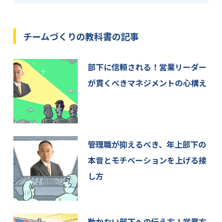
個人情報保護管理者 代表取締役 酒井雅弘
info[at]sapuri.co.jp
チームづくりの教科書の記事
[at]を@マークに変換してお問い合わせください。
3. 取得した個人情報の利用目的
部下に信頼される！営業リーダー
当該フォームで取得した個人情報は、お問い合わせ
に関する回答、ご請求いただいた資料の送付、メー
が貫くべきマネジメントの心構え
ルマガジンの配信等の目的で利用いたします。ま
た、当社のサービスに関するご案内にも利用させて
いただくことがございます。
4. 当社が取得した個人情報の第三者への委託、提供
管理職が抑えるべき、年上部下の
について
本音とモチベーションを上げる接
当社は、ご本人に関する情報をご本人の同意なしに
し方
第三者に委託または提供することはありません。
5. 個人情報保護のための安全管理
当社は、ご本人の個人情報を保護するための規程類
動かない部下への伝え方！営業方