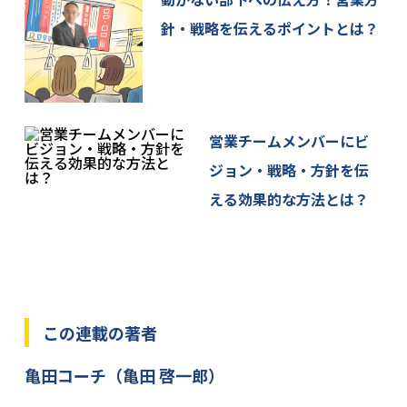
を定め、従業者全員に周知・徹底と啓発・教育を図
針・戦略を伝えるポイントとは？
るとともに、その遵守状況の監査を定期的に実施い
たします。
また、ご本人の個人情報を保護するために必要な安
全管理措置の維持・向上に努めてまいります。
6. 個人情報の開示・訂正・利用停止等の手続
営業チームメンバーにビ
ご本人が、当社が保有するご自身の個人情報の、利
ジョン・戦略・方針を伝
用目的の通知、開示(第三者提供記録の開示も含みま
える効果的な方法とは？
す)、内容の訂正、追加又は削除、利用の停止、消去
及び第三者への提供の停止を求める場合には、下記
に連絡を頂くことで、対応致します。
＜個人情報お問合せ窓口＞
株式会社サプリ 個人情報お問合せ窓口
この連載の著者
info[at]sapuri.co.jp
[at]を@マークに変換してお問い合わせください。
亀田コーチ（亀田 啓一郎）
7. ご提供いただく情報の任意性