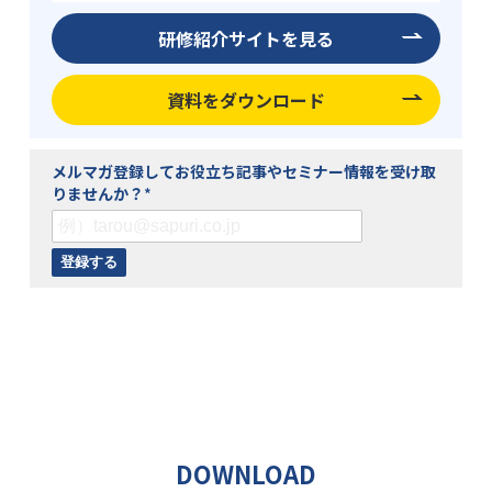
株式会社サプリ 個人情報お問合せ窓口
研修紹介サイトを見る
info[at]sapuri.co.jp
[at]を@マークに変換してお問い合わせください。
資料をダウンロード
7. ご提供いただく情報の任意性
個人情報のご提供は任意ですが、同意を頂けない場
メルマガ登録してお役立ち記事やセミナー情報を受け取
合には、第3項にあります利用目的が達成できない事
りませんか？
*
をご了承いただくこととなります。
8. 当社Webサイトの運営について
当社サイトでは、ご本人が当社Webサイトを再度訪
問されたときなどに、より便利に閲覧して頂けるよ
うCookieという技術を使用することがあります。こ
れは、ご本人のコンピュータが当社Webサイトのど
のページに訪れたかを記録しますが、ご本人が当社
Webサイトにおいてご自身の個人情報を入力されな
い限りご本人ご自身を特定、識別することはできま
DOWNLOAD
せん。