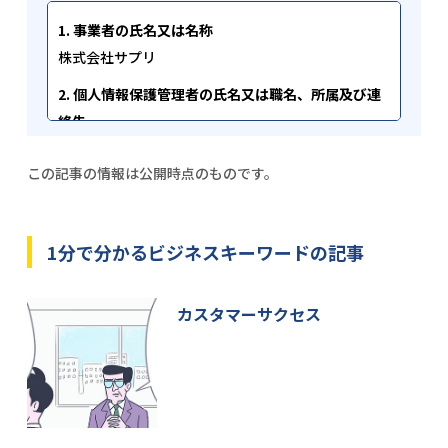
1. 事業者の氏名又は名称
株式会社サプリ
2. 個人情報保護管理者の氏名又は職名、所属及び連
絡先
個人情報保護管理者 代表取締役 酒井雅弘
この記事の情報は公開時点のものです。
info[at]sapuri.co.jp
[at]を@マークに変換してお問い合わせください。
3. 取得した個人情報の利用目的
1分で分かるビジネスキーワードの記事
当該フォームで取得した個人情報は、お問い合わせ
に関する回答、ご請求いただいた資料の送付、メー
カスタマーサクセス
ルマガジンの配信等の目的で利用いたします。ま
た、当社のサービスに関するご案内にも利用させて
いただくことがございます。
4. 当社が取得した個人情報の第三者への委託、提供
について