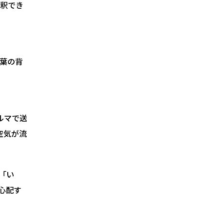
釈でき
葉の背
ルマで送
空気が流
「い
心配す