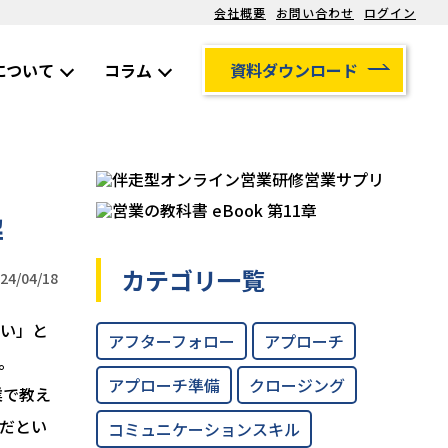
会社概要
お問い合わせ
ログイン
について
コラム
資料ダウンロード
解
カテゴリ一覧
4/04/18
い」と
アフターフォロー
アプローチ
。
アプローチ準備
クロージング
業で教え
だとい
コミュニケーションスキル