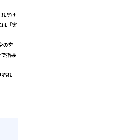
これだけ
には『実
身の営
ンで指導
「売れ