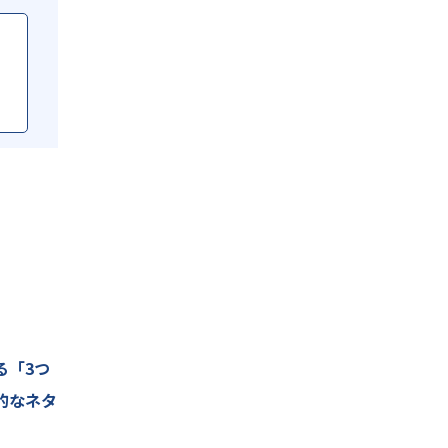
で
る「3つ
的なネタ
の