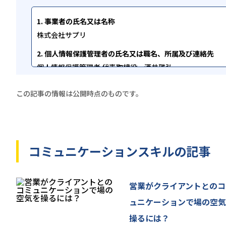
1. 事業者の氏名又は名称
株式会社サプリ
2. 個人情報保護管理者の氏名又は職名、所属及び連絡先
個人情報保護管理者 代表取締役 酒井雅弘
info[at]sapuri.co.jp
この記事の情報は公開時点のものです。
[at]を@マークに変換してお問い合わせください。
3. 取得した個人情報の利用目的
当該フォームで取得した個人情報は、お問い合わせに関す
利用いたします。また、当社のサービスに関するご案内に
コミュニケーションスキル
の記事
4. 当社が取得した個人情報の第三者への委託、提供につい
当社は、ご本人に関する情報をご本人の同意なしに第三者
営業がクライアントとのコ
5. 個人情報保護のための安全管理
ュニケーションで場の空
当社は、ご本人の個人情報を保護するための規程類を定め
操るには？
監査を定期的に実施いたします。