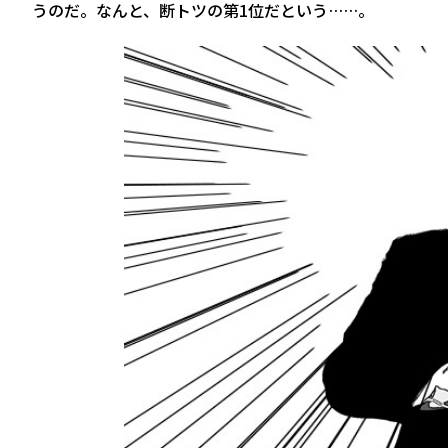
うのだ。なんと、断トツの第1位だという……。