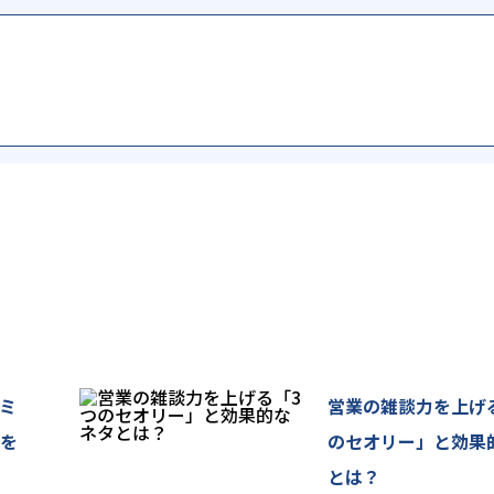
る回答、ご請求いただいた資料の送付、メールマガジンの配信等の目的
も利用させていただくことがございます。
て
に委託または提供することはありません。
ミ
営業の雑談力を上げ
気を
のセオリー」と効果
、従業者全員に周知・徹底と啓発・教育を図るとともに、その遵守状況
とは？