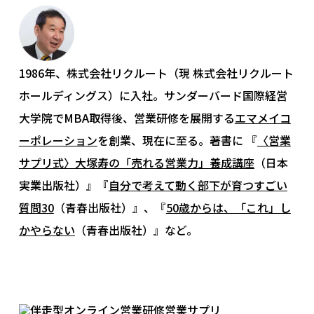
1986年、株式会社リクルート（現 株式会社リクルート
ホールディングス）に入社。サンダーバード国際経営
大学院でMBA取得後、営業研修を展開する
エマメイコ
ーポレーション
を創業、現在に至る。著書に 『
〈営業
サプリ式〉大塚寿の「売れる営業力」養成講座
（日本
実業出版社）』『
自分で考えて動く部下が育つすごい
質問30
（青春出版社）』、『
50歳からは、「これ」し
かやらない
（青春出版社）』など。