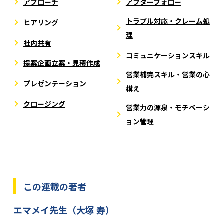
アプローチ
アフターフォロー
トラブル対応・クレーム処
ヒアリング
理
社内共有
コミュニケーションスキル
提案企画立案・見積作成
営業補完スキル・営業の心
プレゼンテーション
構え
クロージング
営業力の源泉・モチベーシ
ョン管理
この連載の著者
エマメイ先生（大塚 寿）