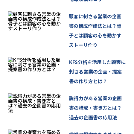
また、ご本人の個人情報を保護するために必要な安
全管理措置の維持・向上に努めてまいります。
顧客に刺さる営業の企画
6. 個人情報の開示・訂正・利用停止等の手続
書の構成作成法とは？骨
ご本人が、当社が保有するご自身の個人情報の、利
子とは顧客の心を動かす
用目的の通知、開示(第三者提供記録の開示も含みま
ストーリ作り
す)、内容の訂正、追加又は削除、利用の停止、消去
及び第三者への提供の停止を求める場合には、下記
KFS分析を活用した顧客に
に連絡を頂くことで、対応致します。
＜個人情報お問合せ窓口＞
刺さる営業の企画・提案
株式会社サプリ 個人情報お問合せ窓口
書の作り方とは？
info[at]sapuri.co.jp
[at]を@マークに変換してお問い合わせください。
説得力がある営業の企画
7. ご提供いただく情報の任意性
書の構成・書き方とは？
個人情報のご提供は任意ですが、同意を頂けない場
過去の企画書の応用法
合には、第3項にあります利用目的が達成できない事
をご了承いただくこととなります。