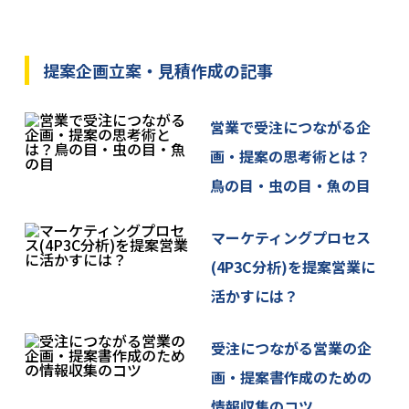
3. 取得した個人情報の利用目的
当該フォームで取得した個人情報は、お問い合わせ
提案企画立案・見積作成
の記事
に関する回答、ご請求いただいた資料の送付、メー
ルマガジンの配信等の目的で利用いたします。ま
営業で受注につながる企
た、当社のサービスに関するご案内にも利用させて
いただくことがございます。
画・提案の思考術とは？
鳥の目・虫の目・魚の目
4. 当社が取得した個人情報の第三者への委託、提供
について
マーケティングプロセス
当社は、ご本人に関する情報をご本人の同意なしに
第三者に委託または提供することはありません。
(4P3C分析)を提案営業に
活かすには？
5. 個人情報保護のための安全管理
当社は、ご本人の個人情報を保護するための規程類
を定め、従業者全員に周知・徹底と啓発・教育を図
受注につながる営業の企
るとともに、その遵守状況の監査を定期的に実施い
画・提案書作成のための
たします。
情報収集のコツ