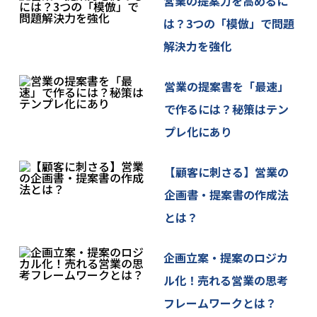
営業の提案力を高めるに
8. 当社Webサイトの運営について
は？3つの「模倣」で問題
当社サイトでは、ご本人が当社Webサイトを再度訪
解決力を強化
問されたときなどに、より便利に閲覧して頂けるよ
うCookieという技術を使用することがあります。こ
営業の提案書を「最速」
れは、ご本人のコンピュータが当社Webサイトのど
で作るには？秘策はテン
のページに訪れたかを記録しますが、ご本人が当社
プレ化にあり
Webサイトにおいてご自身の個人情報を入力されな
い限りご本人ご自身を特定、識別することはできま
せん。
【顧客に刺さる】営業の
Cookieの使用を希望されない場合は、ご本人のブラ
企画書・提案書の作成法
ウザの設定を変更することにより、Cookieの使用を
とは？
拒否することができます。その場合、一部または全
部のサービスがご利用できなくなることがありま
企画立案・提案のロジカ
す。
ル化！売れる営業の思考
フレームワークとは？