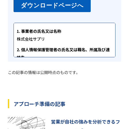
1. 事業者の氏名又は名称
株式会社サプリ
2. 個人情報保護管理者の氏名又は職名、所属及び連
絡先
個人情報保護管理者 代表取締役 酒井雅弘
この記事の情報は公開時点のものです。
info[at]sapuri.co.jp
[at]を@マークに変換してお問い合わせください。
3. 取得した個人情報の利用目的
当該フォームで取得した個人情報は、お問い合わせ
アプローチ準備
の記事
に関する回答、ご請求いただいた資料の送付、メー
ルマガジンの配信等の目的で利用いたします。ま
営業が自社の強みを分析できるフ
た、当社のサービスに関するご案内にも利用させて