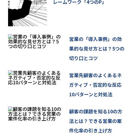
いただくことがございます。
レームワーク「4つのP」
4. 当社が取得した個人情報の第三者への委託、提供
について
当社は、ご本人に関する情報をご本人の同意なしに
第三者に委託または提供することはありません。
営業の「導入事例」の効
5. 個人情報保護のための安全管理
果的な見せ方とは？5つの
当社は、ご本人の個人情報を保護するための規程類
切り口とコツ
を定め、従業者全員に周知・徹底と啓発・教育を図
るとともに、その遵守状況の監査を定期的に実施い
営業先顧客のよくあるネ
たします。
ガティブ・否定的な反応
また、ご本人の個人情報を保護するために必要な安
10パターンと対処法
全管理措置の維持・向上に努めてまいります。
6. 個人情報の開示・訂正・利用停止等の手続
顧客の課題を知る10の方
ご本人が、当社が保有するご自身の個人情報の、利
法とは？できる営業の案
用目的の通知、開示(第三者提供記録の開示も含みま
件化率の引き上げ方
す)、内容の訂正、追加又は削除、利用の停止、消去