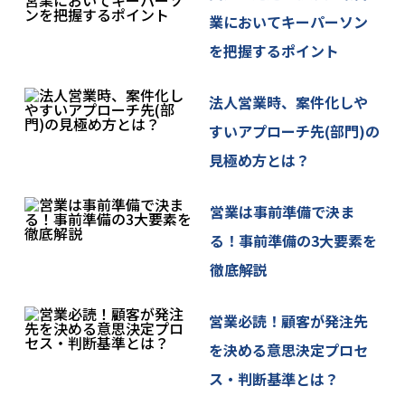
Webサイトにおいてご自身の個人情報を入力されな
業においてキーパーソン
い限りご本人ご自身を特定、識別することはできま
を把握するポイント
せん。
Cookieの使用を希望されない場合は、ご本人のブラ
法人営業時、案件化しや
ウザの設定を変更することにより、Cookieの使用を
すいアプローチ先(部門)の
拒否することができます。その場合、一部または全
見極め方とは？
部のサービスがご利用できなくなることがありま
す。
営業は事前準備で決ま
る！事前準備の3大要素を
徹底解説
営業必読！顧客が発注先
を決める意思決定プロセ
ス・判断基準とは？