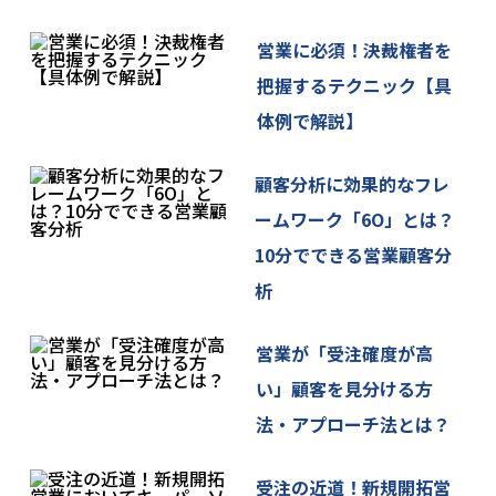
及び第三者への提供の停止を求める場合には、下記
営業に必須！決裁権者を
に連絡を頂くことで、対応致します。
＜個人情報お問合せ窓口＞
把握するテクニック【具
株式会社サプリ 個人情報お問合せ窓口
体例で解説】
info[at]sapuri.co.jp
[at]を@マークに変換してお問い合わせください。
顧客分析に効果的なフレ
7. ご提供いただく情報の任意性
ームワーク「6O」とは？
個人情報のご提供は任意ですが、同意を頂けない場
10分でできる営業顧客分
合には、第3項にあります利用目的が達成できない事
析
をご了承いただくこととなります。
8. 当社Webサイトの運営について
営業が「受注確度が高
当社サイトでは、ご本人が当社Webサイトを再度訪
い」顧客を見分ける方
問されたときなどに、より便利に閲覧して頂けるよ
法・アプローチ法とは？
うCookieという技術を使用することがあります。こ
れは、ご本人のコンピュータが当社Webサイトのど
受注の近道！新規開拓営
のページに訪れたかを記録しますが、ご本人が当社