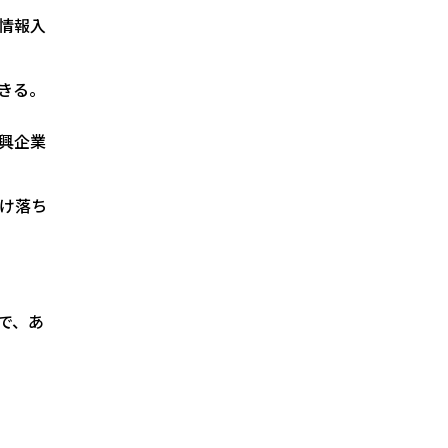
情報入
きる。
興企業
け落ち
で、あ