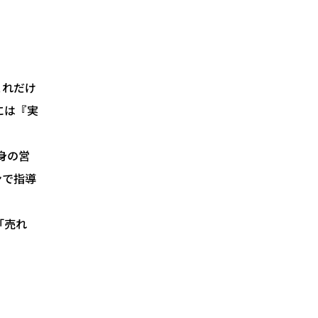
これだけ
には『実
身の営
ンで指導
「売れ